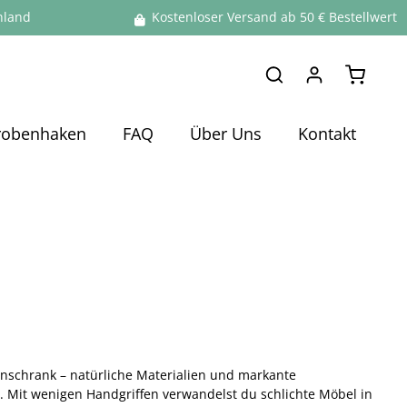
hland
Kostenloser Versand ab 50 € Bestellwert
Warenko
robenhaken
FAQ
Über Uns
Kontakt
nschrank – natürliche Materialien und markante
rs. Mit wenigen Handgriffen verwandelst du schlichte Möbel in