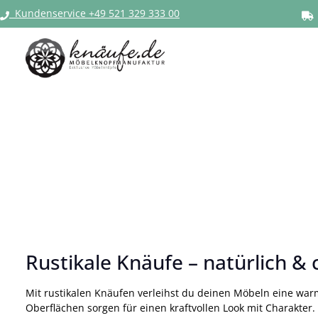
Kundenservice +49 521 329 333 00
Zur Hauptnavigation springen
Rustikale Knäufe – natürlich &
Mit rustikalen Knäufen verleihst du deinen Möbeln eine wa
Oberflächen sorgen für einen kraftvollen Look mit Charakter.