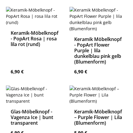
Keramik-Möbelknopf
- PopArt Rosa | rosa
Keramik Möbelknopf
lila rot (rund)
- PopArt Flower
Purple | lila
dunkelblau pink gelb
(Blumenform)
Regulärer Preis:
Regulärer Preis:
6,90 €
6,90 €
Glas-Möbelknopf -
Keramik-Möbelknopf
Vagenza Ice | bunt
– Purple Flower | Lila
transparent
(Blumenform)
Regulärer Preis:
Regulärer Preis:
6,90 €
5,90 €