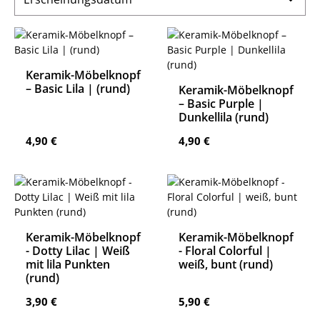
Keramik-Möbelknopf
– Basic Lila | (rund)
Keramik-Möbelknopf
– Basic Purple |
Dunkellila (rund)
Regulärer Preis:
Regulärer Preis:
4,90 €
4,90 €
Keramik-Möbelknopf
Keramik-Möbelknopf
- Dotty Lilac | Weiß
- Floral Colorful |
mit lila Punkten
weiß, bunt (rund)
(rund)
Regulärer Preis:
Regulärer Preis:
3,90 €
5,90 €