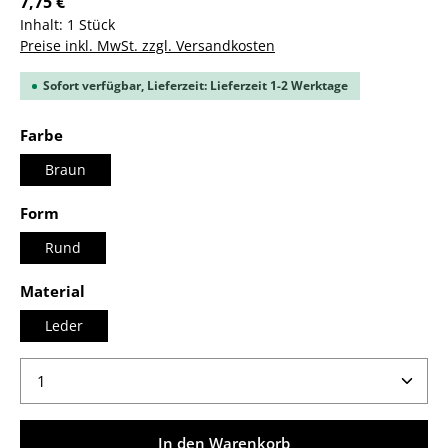
7,75 €
Inhalt:
1 Stück
Preise inkl. MwSt. zzgl. Versandkosten
Sofort verfügbar, Lieferzeit: Lieferzeit 1-2 Werktage
auswählen
Farbe
Braun
auswählen
Form
Rund
auswählen
Material
Leder
Produkt Anzahl: Gib den gewünschten Wert ein ode
In den Warenkorb