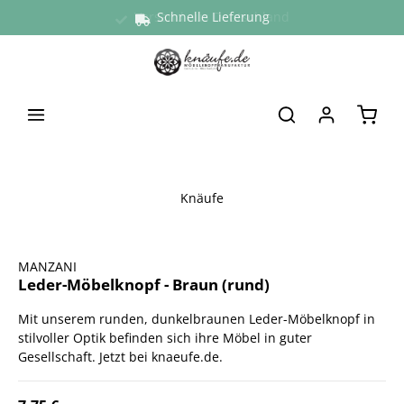
Versand aus Deutschland
Schnelle Lieferung
alt springen
Waren
Knäufe
Bildergalerie überspringen
MANZANI
Leder-Möbelknopf - Braun (rund)
Mit unserem runden, dunkelbraunen Leder-Möbelknopf in
stilvoller Optik befinden sich ihre Möbel in guter
Gesellschaft. Jetzt bei knaeufe.de.