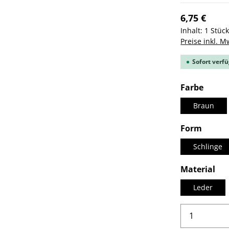
6,75 €
Inhalt:
1 Stüc
Preise inkl. M
Sofort verfü
ausw
Farbe
Braun
auswä
Form
Schlinge
au
Material
Leder
Produkt 