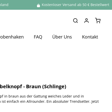
hland
Kostenloser Versand ab 50 € Bestellwert
Warenko
robenhaken
FAQ
Über Uns
Kontakt
elknopf - Braun (Schlinge)
f in braun aus der Gattung weiches Leder und in
ist einfach ein Allrounder. Ein absoluter Trendsetter. Jetzt
.