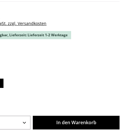
k
wSt. zzgl. Versandkosten
gbar, Lieferzeit: Lieferzeit 1-2 Werktage
ählen
hlen
swählen
Anzahl: Gib den gewünschten Wert ein o
In den Warenkorb