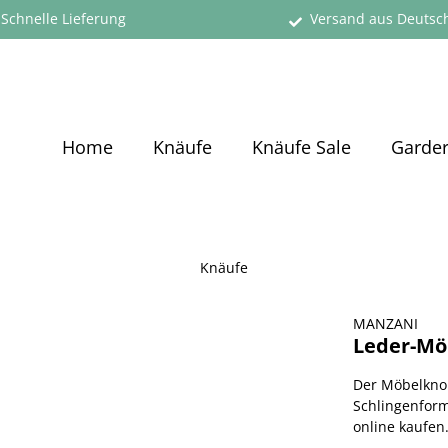
Schnelle Lieferung
Versand aus Deutsc
Home
Knäufe
Knäufe Sale
Garde
Knäufe
MANZANI
Leder-Möb
Der Möbelknop
Schlingenform 
online kaufen