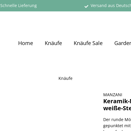
Schnelle Lieferung
Versand aus Deutsc
Home
Knäufe
Knäufe Sale
Garde
Knäufe
MANZANI
Keramik-
weiße-St
Der runde Möb
gepunktet mit