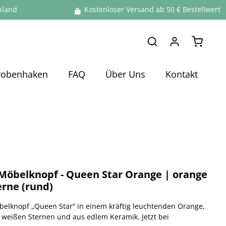
hland
Kostenloser Versand ab 50 € Bestellwert
Warenko
robenhaken
FAQ
Über Uns
Kontakt
Möbelknopf - Queen Star Orange | orange
erne (rund)
elknopf „Queen Star“ in einem kräftig leuchtenden Orange,
 weißen Sternen und aus edlem Keramik. Jetzt bei