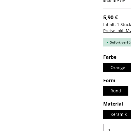
knaeufe.de.
5,90 €
Inhalt:
1 Stüc
Preise inkl. M
Sofort verfü
ausw
Farbe
Orange
auswä
Form
Rund
au
Material
Keramik
Produkt 