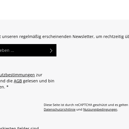
zt unseren regelmäßig erscheinenden Newsletter, um rechtzeitig 
utzbestimmungen
zur
und die
AGB
gelesen und bin
den.
*
Diese Seite ist durch reCAPTCHA geschützt und es gelten
Datenschutzrichtlinie
und
Nutzungsbedingungen
.
arkierten Felder sind