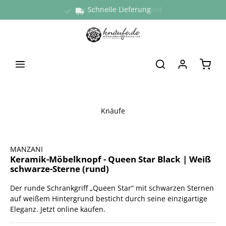
Versand aus Deutschland
Schnelle Lieferung
alt springen
Waren
Knäufe
Bildergalerie überspringen
MANZANI
Keramik-Möbelknopf - Queen Star Black | Weiß
schwarze-Sterne (rund)
Der runde Schrankgriff „Queen Star“ mit schwarzen Sternen
auf weißem Hintergrund besticht durch seine einzigartige
Eleganz. Jetzt online kaufen.