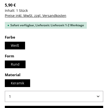
5,90 €
Inhalt:
1 Stück
Preise inkl. MwSt. zzgl. Versandkosten
Sofort verfügbar, Lieferzeit: Lieferzeit 1-2 Werktage
auswählen
Farbe
Weiß
auswählen
Form
Rund
auswählen
Material
Keramik
Produkt Anzahl: Gib den gewünschten Wert ein ode