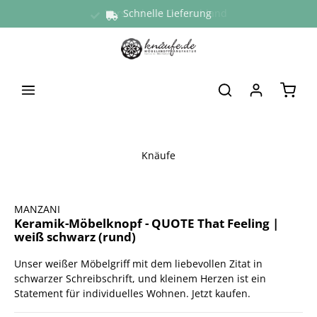
Versand aus Deutschland
Schnelle Lieferung
alt springen
Waren
Knäufe
Bildergalerie überspringen
MANZANI
Keramik-Möbelknopf - QUOTE That Feeling |
weiß schwarz (rund)
Unser weißer Möbelgriff mit dem liebevollen Zitat in
schwarzer Schreibschrift, und kleinem Herzen ist ein
Statement für individuelles Wohnen. Jetzt kaufen.