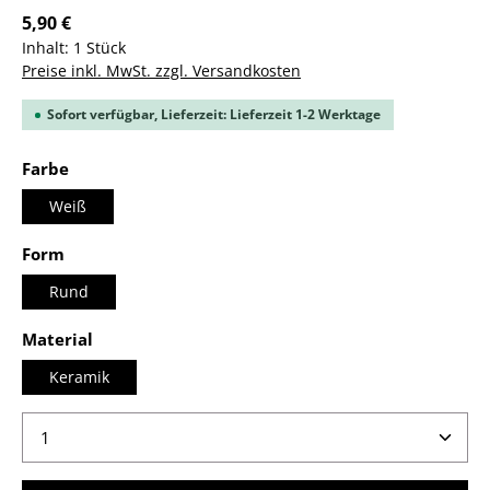
5,90 €
Inhalt:
1 Stück
Preise inkl. MwSt. zzgl. Versandkosten
Sofort verfügbar, Lieferzeit: Lieferzeit 1-2 Werktage
auswählen
Farbe
Weiß
auswählen
Form
Rund
auswählen
Material
Keramik
Produkt Anzahl: Gib den gewünschten Wert ein ode