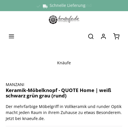
Versand aus Deutschland
Schnelle Lieferung
alt springen
Waren
Knäufe
Bildergalerie überspringen
MANZANI
Keramik-Möbelknopf - QUOTE Home | weiß
schwarz grün grau (rund)
Der mehrfarbige Möbelgriff in Vollkeramik und runder Optik
macht jeden Raum in ihrem Zuhause zu etwas Besonderem.
Jetzt bei knaeufe.de.