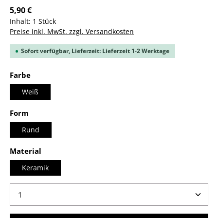
5,90 €
Inhalt:
1 Stück
Preise inkl. MwSt. zzgl. Versandkosten
Sofort verfügbar, Lieferzeit: Lieferzeit 1-2 Werktage
auswählen
Farbe
Weiß
auswählen
Form
Rund
auswählen
Material
Keramik
Produkt Anzahl: Gib den gewünschten Wert ein ode