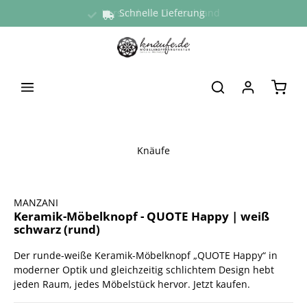
Versand aus Deutschland
Schnelle Lieferung
alt springen
Waren
Knäufe
Bildergalerie überspringen
MANZANI
Keramik-Möbelknopf - QUOTE Happy | weiß
schwarz (rund)
Der runde-weiße Keramik-Möbelknopf „QUOTE Happy“ in
moderner Optik und gleichzeitig schlichtem Design hebt
jeden Raum, jedes Möbelstück hervor. Jetzt kaufen.