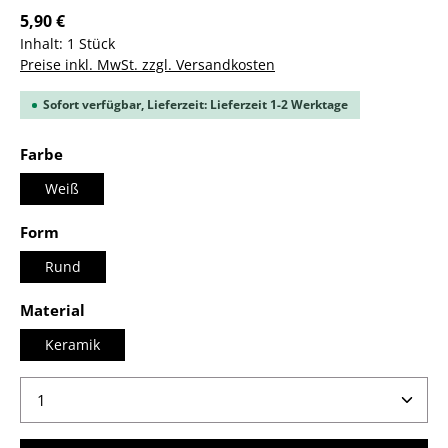
5,90 €
Inhalt:
1 Stück
Preise inkl. MwSt. zzgl. Versandkosten
Sofort verfügbar, Lieferzeit: Lieferzeit 1-2 Werktage
auswählen
Farbe
Weiß
auswählen
Form
Rund
auswählen
Material
Keramik
Produkt Anzahl: Gib den gewünschten Wert ein ode