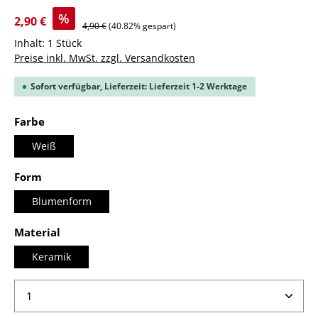
%
2,90 €
4,90 €
(40.82% gespart)
Inhalt:
1 Stück
Preise inkl. MwSt. zzgl. Versandkosten
Sofort verfügbar, Lieferzeit: Lieferzeit 1-2 Werktage
auswählen
Farbe
Weiß
auswählen
Form
Blumenform
auswählen
Material
Keramik
Produkt Anzahl: Gib den gewünschten Wert ein ode