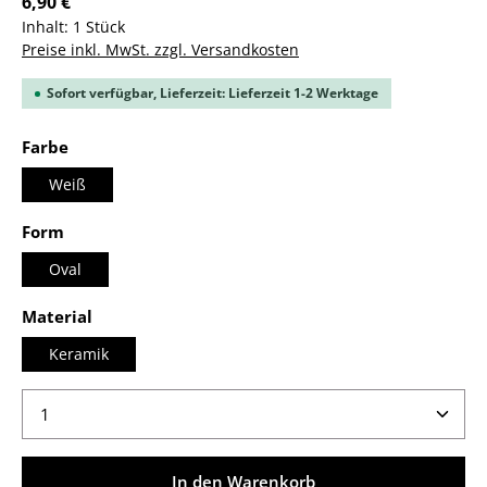
6,90 €
Inhalt:
1 Stück
Preise inkl. MwSt. zzgl. Versandkosten
Sofort verfügbar, Lieferzeit: Lieferzeit 1-2 Werktage
auswählen
Farbe
Weiß
auswählen
Form
Oval
auswählen
Material
Keramik
Produkt Anzahl: Gib den gewünschten Wert ein ode
In den Warenkorb