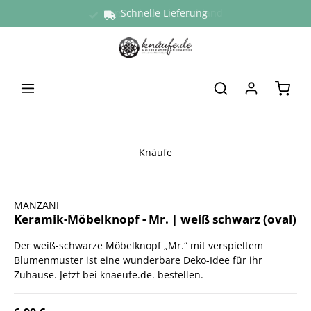
Versand aus Deutschland
Schnelle Lieferung
alt springen
Waren
Knäufe
Bildergalerie überspringen
MANZANI
Keramik-Möbelknopf - Mr. | weiß schwarz (oval)
Der weiß-schwarze Möbelknopf „Mr.“ mit verspieltem
Blumenmuster ist eine wunderbare Deko-Idee für ihr
Zuhause. Jetzt bei knaeufe.de. bestellen.