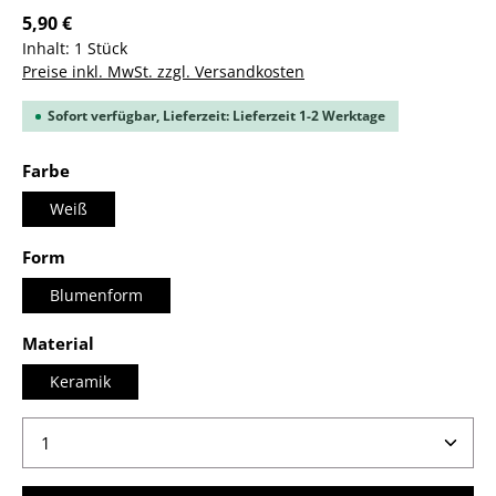
5,90 €
Inhalt:
1 Stück
Preise inkl. MwSt. zzgl. Versandkosten
Sofort verfügbar, Lieferzeit: Lieferzeit 1-2 Werktage
auswählen
Farbe
Weiß
auswählen
Form
Blumenform
auswählen
Material
Keramik
Produkt Anzahl: Gib den gewünschten Wert ein ode