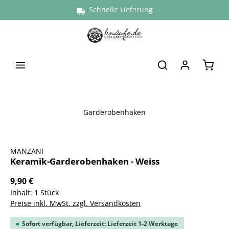
Versand aus Deutschland
Schnelle Lieferung
alt springen
Waren
Garderobenhaken
Bildergalerie überspringen
MANZANI
Keramik-Garderobenhaken - Weiss
9,90 €
Inhalt:
1 Stück
Preise inkl. MwSt. zzgl. Versandkosten
Sofort verfügbar, Lieferzeit: Lieferzeit 1-2 Werktage