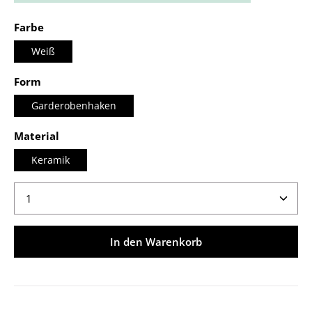
auswählen
Farbe
Weiß
auswählen
Form
Garderobenhaken
auswählen
Material
Keramik
Produkt Anzahl: Gib den gewünschten Wert ein ode
In den Warenkorb