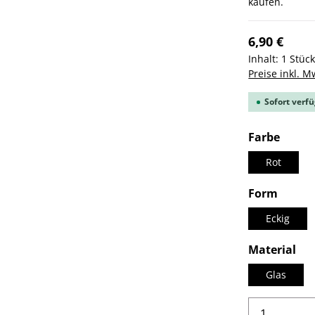
kaufen.
6,90 €
Inhalt:
1 Stüc
Preise inkl. M
Sofort verfü
ausw
Farbe
Rot
auswä
Form
Eckig
au
Material
Glas
Produkt 