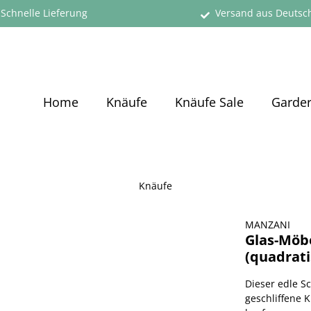
Schnelle Lieferung
Versand aus Deutsc
Home
Knäufe
Knäufe Sale
Garde
Knäufe
MANZANI
Glas-Möbe
(quadrati
Dieser edle Sc
geschliffene K