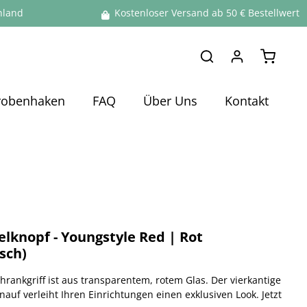
hland
Kostenloser Versand ab 50 € Bestellwert
Warenko
robenhaken
FAQ
Über Uns
Kontakt
lknopf - Youngstyle Red | Rot
sch)
hrankgriff ist aus transparentem, rotem Glas. Der vierkantige
nauf verleiht Ihren Einrichtungen einen exklusiven Look. Jetzt